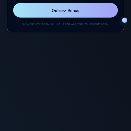
Często zadawane pytania
Odbierz Bonus
(FAQ)
New customers only. 18+ T&Cs and wagering requirements apply
Co to jest kasyno online?
Kasyno online to strona internetowa (często z
programami do pobrania), która pozwala na grę w te
same rodzaje gier, które normalnie znalazłbyś w
tradycyjnym kasynie. Są to automaty do gry, video
poker, a nawet gry stołowe, takie jak poker, kości,
blackjack i inne. W tych kasynach można obstawiać
zakłady na prawdziwe pieniądze i wygrywać tak
samo jak w kasynie stacjonarnym.