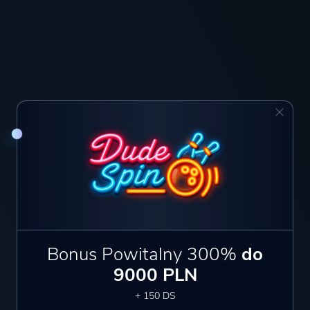
Odbierz Bonus
+6
8
Bonus Powitalny 100%
do 2250 zł
9.1
Odbierz Bonus
+6
9
Bonus Powitalny 125%
do 3 996 zł
250 DS
9
Odbierz Bonus
+6
Bonus Powitalny 300%
do
9000 PLN
+ 150 DS