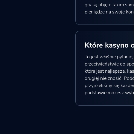
gry są objęte takim sa
pieniądze na swoje kont
Które kasyno o
To jest właśnie pytani
przeciwieństwie do spo
która jest najlepsza, k
drugiej nie znosić. Po
przyjrzeliśmy się każde
podstawie możesz wybra