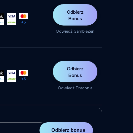
Odbierz
Bonus
+5
Odwiedź GambleZen
Odbierz
Bonus
+5
Odwiedź Dragonia