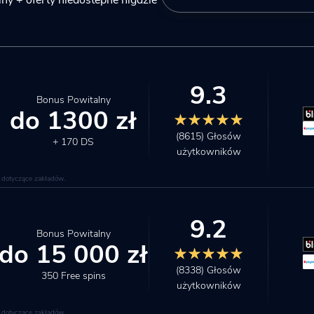
iny + oferty niedostepne nigdzie
9.3
Bonus Powitalny
do 1300 zł
(8615) Głosów
+ 170 DS
użytkowników
 dotyczące zakładów.
9.2
Bonus Powitalny
do 15 000 zł
(8338) Głosów
350 Free spins
użytkowników
 dotyczące zakładów.