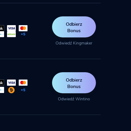
Odbierz
Bonus
+5
Odwiedź Kingmaker
Odbierz
Bonus
+5
Odwiedź Wintino