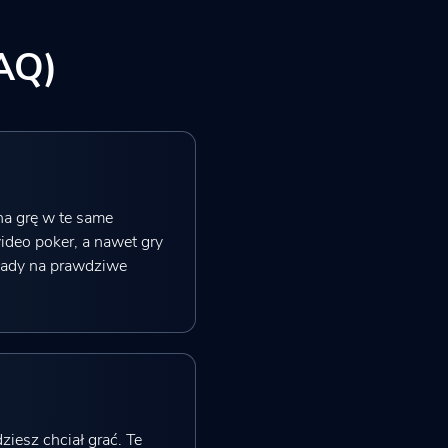
AQ)
na grę w te same
video poker, a nawet gry
kłady na prawdziwe
iesz chciał grać. Te