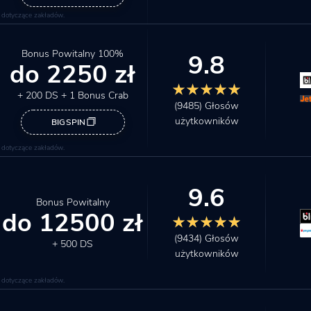
 dotyczące zakładów.
Bonus Powitalny 100%
9.8
do 2250 zł
+ 200 DS + 1 Bonus Crab
(9485) Głosów
użytkowników
BIGSPIN
 dotyczące zakładów.
9.6
Bonus Powitalny
do 12500 zł
(9434) Głosów
+ 500 DS
użytkowników
 dotyczące zakładów.