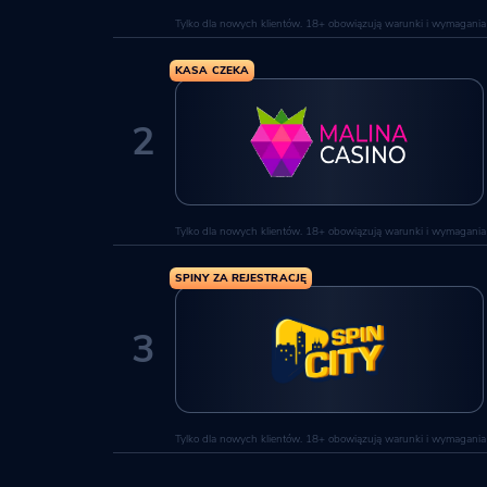
Tylko dla nowych klientów. 18+ obowiązują warunki i wymagania
KASA CZEKA
2
Tylko dla nowych klientów. 18+ obowiązują warunki i wymagania
SPINY ZA REJESTRACJĘ
3
Tylko dla nowych klientów. 18+ obowiązują warunki i wymagania