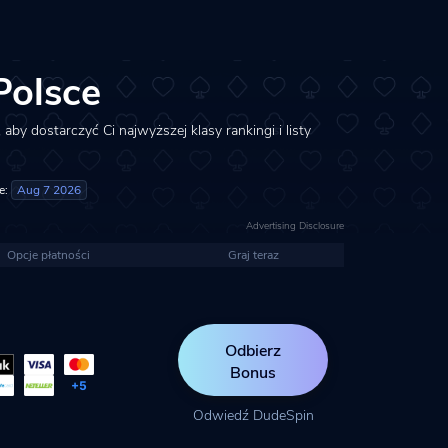
Polsce
by dostarczyć Ci najwyższej klasy rankingi i listy
e:
Aug 7 2026
Advertising Disclosure
Opcje płatności
Graj teraz
Odbierz
Bonus
+5
Odwiedź DudeSpin