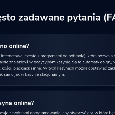
ęsto zadawane pytania (F
yno online?
a internetowa (często z programami do pobrania), która pozwala 
malnie znalazłbyś w tradycyjnym kasynie. Są to automaty do gry, 
er, kości, blackjack i inne. W tych kasynach można obstawiać za
ak samo jak w kasynie stacjonarnym.
syna online?
cuje z twórcami oprogramowania, aby stworzyć gry, w które będz