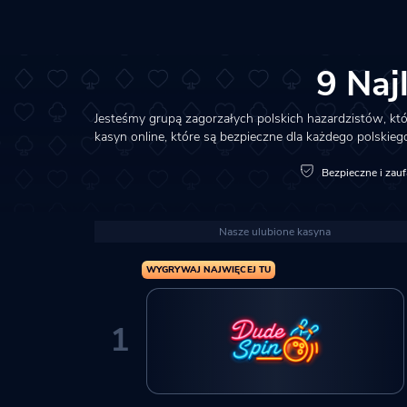
9 Naj
Jesteśmy grupą zagorzałych polskich hazardzistów, któr
kasyn online, które są bezpieczne dla każdego polskieg
Bezpieczne i zau
Nasze ulubione kasyna
WYGRYWAJ NAJWIĘCEJ TU
1