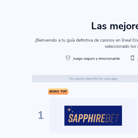
Las mejore
¡Bienvenido a tu guía definitiva de casinos en línea! 
seleccionado los 
Juego seguro y emocionante
Tu casino favorito en una app
BONO TOP
1