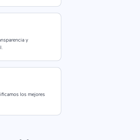
ansparencia y
l.
sificamos los mejores