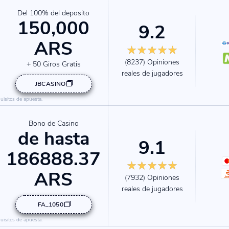
Del 100% del deposito
150,000
9.2
ARS
(8237) Opiniones
+ 50 Giros Gratis
reales de jugadores
JBCASINO
uisitos de apuesta.
Bono de Casino
de hasta
9.1
186888.37
ARS
(7932) Opiniones
reales de jugadores
FA_1050
uisitos de apuesta.