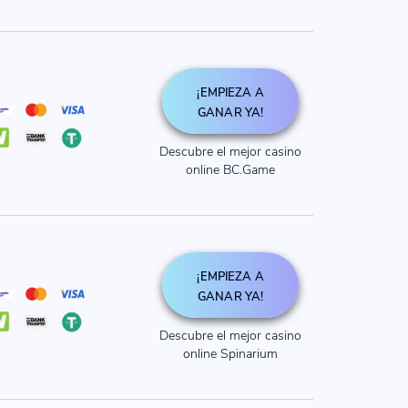
¡EMPIEZA A
GANAR YA!
Descubre el mejor casino
online BC.Game
¡EMPIEZA A
GANAR YA!
Descubre el mejor casino
online Spinarium