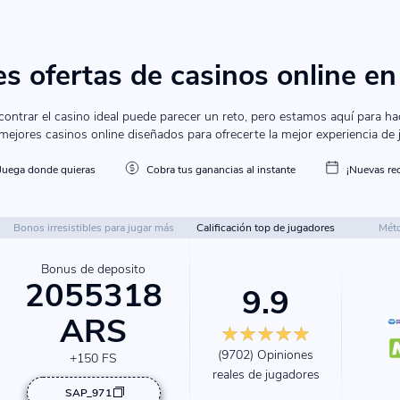
s ofertas de casinos online e
Encontrar el casino ideal puede parecer un reto, pero estamos aquí para ha
mejores casinos online diseñados para ofrecerte la mejor experiencia de
Juega donde quieras
Cobra tus ganancias al instante
¡Nuevas re
Bonos irresistibles para jugar más
Calificación top de jugadores
Méto
Bonus de deposito
2055318
9.9
ARS
(9702) Opiniones
+150 FS
reales de jugadores
SAP_971