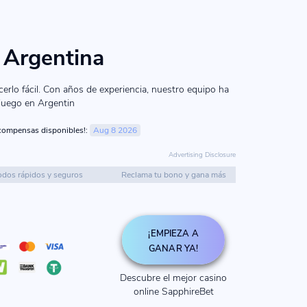
n Argentina
cerlo fácil. Con años de experiencia, nuestro equipo ha
 juego en Argentin
compensas disponibles!:
Aug 8 2026
Advertising Disclosure
dos rápidos y seguros
Reclama tu bono y gana más
¡EMPIEZA A
GANAR YA!
Descubre el mejor casino
online SapphireBet