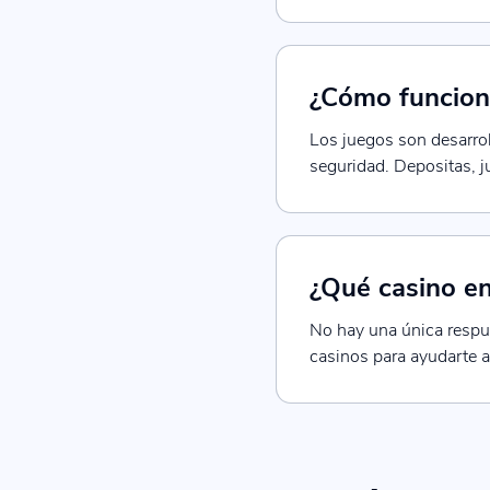
¿Cómo funciona
Los juegos son desarrol
seguridad. Depositas, j
¿Qué casino en
No hay una única respue
casinos para ayudarte a 