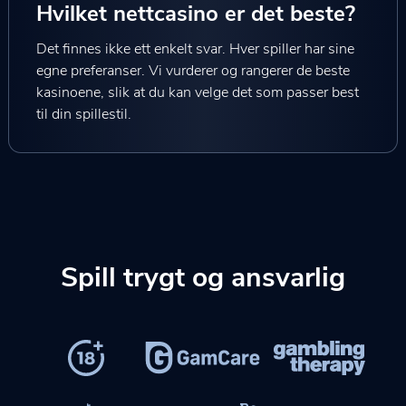
Hvilket nettcasino er det beste?
Det finnes ikke ett enkelt svar. Hver spiller har sine
egne preferanser. Vi vurderer og rangerer de beste
kasinoene, slik at du kan velge det som passer best
til din spillestil.
Spill trygt og ansvarlig