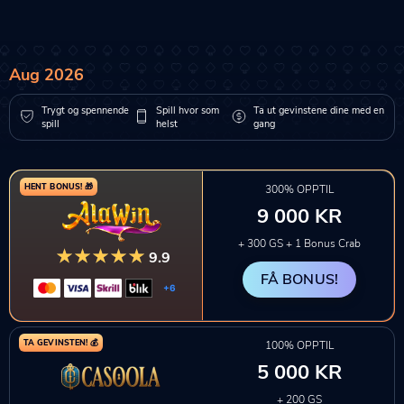
Aug 2026
Trygt og spennende
Spill hvor som
Ta ut gevinstene dine med en
spill
helst
gang
HENT BONUS! 🎁
300% OPPTIL
9 000 KR
+ 300 GS + 1 Bonus Crab
9.9
FÅ BONUS!
+6
TA GEVINSTEN! 💰
100% OPPTIL
5 000 KR
+ 200 GS