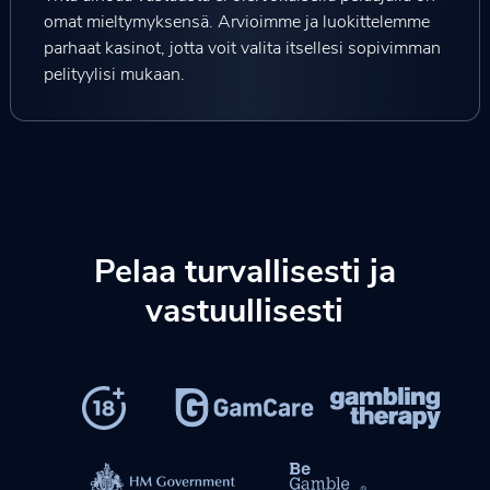
omat mieltymyksensä. Arvioimme ja luokittelemme
parhaat kasinot, jotta voit valita itsellesi sopivimman
pelityylisi mukaan.
Pelaa turvallisesti ja
vastuullisesti