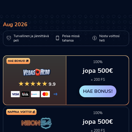
Aug 2026
Turvallinen ja jännittävä
Pelaa missä
Nosta voittosi
peli
tahansa
heti
HAE BONUS! 🎁
100%
jopa 500€
+ 200 FS
9.9
HAE BONUS!
+6
NAPPAA VOITTO! 💰
100%
jopa 500€
+ 200 FS