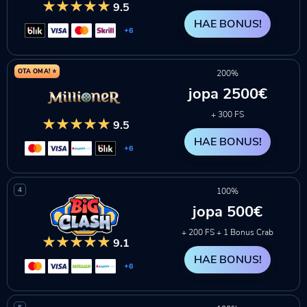
9.5
HAE BONUS!
+6
OTA OMA! ⭐
200%
jopa 2500€
+ 300 FS
9.5
HAE BONUS!
+6
4
100%
jopa 500€
+ 200 FS + 1 Bonus Crab
9.1
HAE BONUS!
+6