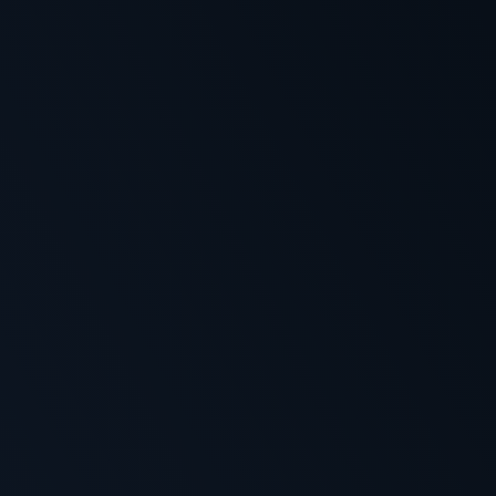
niedostepne nigdzie indziej
6
Bonus Powitalny
do 1300 zł
+ 170 DS
9.4
Odbierz Bonus
+6
7
Bonus Powitalny
do 15 000 zł
350 Free spins
9.2