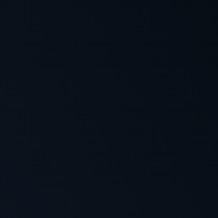
do 16,175zł
+ 350 DS
9.6
Odbierz Bonus
+6
5
200% do
do 3000 zł
+ 200 DS
9.5
VIPDEAL
+6
Odbierz Bonus
Zgarnij ekskluzywne bonusy do
kasyn online
Dotacz do naszej listy i odbierz darmowe spiny + oferty