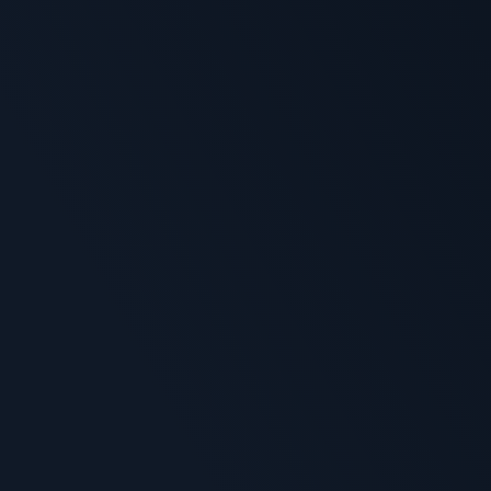
Jak działają kasyna online?
Kasyno online współpracuje z twórcami
oprogramowania, aby stworzyć gry, w które
będziesz chciał grać. Te gry są objęte takim samym
regulaminem jak w prawdziwym kasynie, więc są
uczciwe i nie oszukują. Wpłacasz pieniądze na
swoje konto online, a następnie obstawiasz je tak
samo jak w tradycyjnym kasynie.
Które kasyno online jest
najlepsze?
To jest właśnie pytanie, na które chcemy
odpowiedzieć. Niestety, nie ma jednej odpowiedzi