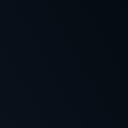
SPINY ZA REJESTRACJĘ
Bonus Powitalny 100%
do 2250 zł
+ 200 DS + 1 Bonus Crab
9.7
BIGSPIN
+7
Odbierz Bonus
3
Bonus Powitalny
do 12500 zł
+ 500 DS
9.6
Odbierz Bonus
+6
4
Bonus Powitalny 500%