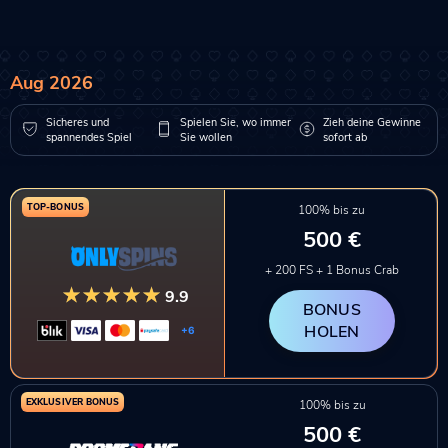
Aug 2026
Sicheres und
Spielen Sie, wo immer
Zieh deine Gewinne
spannendes Spiel
Sie wollen
sofort ab
TOP-BONUS
100% bis zu
500 €
+ 200 FS + 1 Bonus Crab
9.9
BONUS
HOLEN
+6
EXKLUSIVER BONUS
100% bis zu
500 €