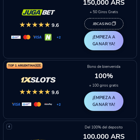
150,000 ARS
+ 50 Giros Gratis
JBCASINO
9.6
¡EMPIEZA A
+2
GANAR YA!
TOP 1 ARGENTINA🇦🇷
Bono de bienvenida
100%
+ 100 giros gratis
9.6
¡EMPIEZA A
GANAR YA!
+2
4
Del 100% del deposito
100.000 ARS