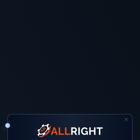
2x więcej
prezentów: 100%
9
+ 100 FS
+3
Odbierz Bonus
10
Bonus Powitalny 100%
do 2250 zł
+ 200 DS
8.9
GOLDWIN
+6
Odbierz Bonus
11
Bonus Powitalny
100% do 2250 zł