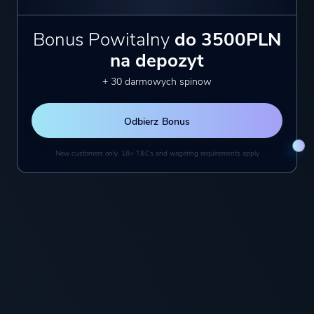
+ 200 DS
8.6
Bonus Powitalny
do 3500PLN
Odbierz Bonus
+6
na depozyt
+ 30 darmowych spinow
12
Bonus Powitalny 120%
do 4500 PLN
Odbierz Bonus
+ 250 FS
8.5
New customers only. 18+ T&Cs and wagering requirements apply
Odbierz Bonus
+6
Często zadawane pytania
(FAQ)