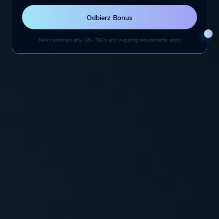
Często zadawane pytania
Odbierz Bonus
(FAQ)
New customers only. 18+ T&Cs and wagering requirements apply
Co to jest kasyno online?
Kasyno online to strona internetowa (często z
programami do pobrania), która pozwala na grę w te
same rodzaje gier, które normalnie znalazłbyś w
tradycyjnym kasynie. Są to automaty do gry, video
poker, a nawet gry stołowe, takie jak poker, kości,
blackjack i inne. W tych kasynach można obstawiać
zakłady na prawdziwe pieniądze i wygrywać tak
samo jak w kasynie stacjonarnym.