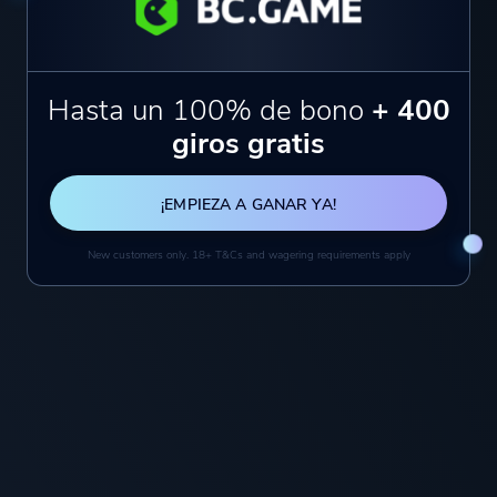
9
Bono de Casino 120%
de hasta 600000
Hasta un 100% de bono
+ 400
giros gratis
ARS
8.3
+ 125 FS
¡EMPIEZA A GANAR YA!
¡EMPIEZA A
GANAR YA!
New customers only. 18+ T&Cs and wagering requirements apply
Dudas frecuentes (FAQ)