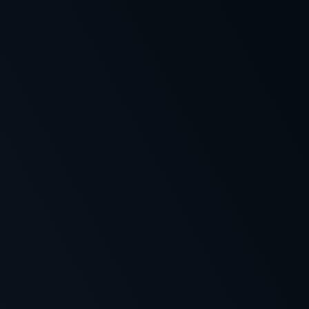
LUXTOPWIN
9.5
¡EMPIEZA A
+2
GANAR YA!
3
Paquete de Bienvenida del 175%
hasta 1750 EUR
9.3
¡EMPIEZA A
GANAR YA!
+2
4
Bono de Casino
de hasta
186888.37 ARS
9.3
FA_1050