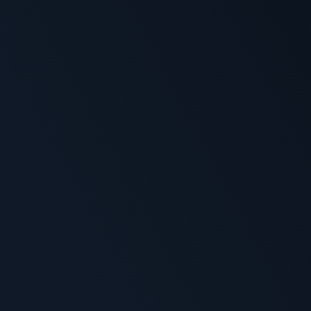
¿Qué es un casino en línea?
Un casino online te permite disfrutar de los mismos
juegos que un casino físico: tragamonedas, póker,
blackjack y más. Puedes jugar con dinero real y
ganar grandes premios desde la comodidad de tu
hogar.
¿Cómo funcionan los casinos
online?
Los juegos son desarrollados por proveedores de
software certificados, garantizando transparencia y
seguridad. Depositas, juegas y ganas con las
mismas reglas que en un casino tradicional.