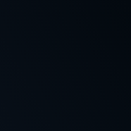
9 Najlepszych Kasyn Online w
Polsce
Aug 2026
Bezpieczne i zaufane
Mobile friendly
Szybkie wypłaty
WYGRYWAJ NAJWIĘCEJ TU
Bonus Powitalny 300%
do 9000 PLN
+ 150 DS
9.9
SUPERWIN
+6
Odbierz Bonus