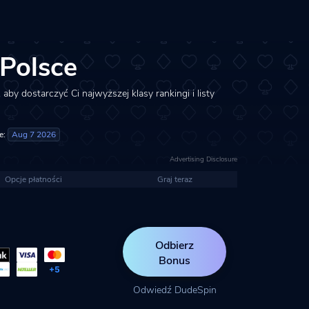
Polsce
by dostarczyć Ci najwyższej klasy rankingi i listy
e:
Aug 7 2026
Advertising Disclosure
Opcje płatności
Graj teraz
Odbierz
Bonus
+5
Odwiedź DudeSpin