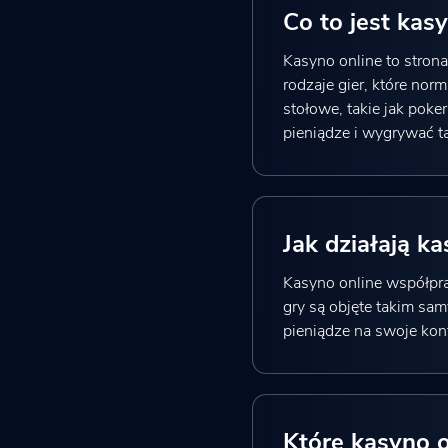
Co to jest kas
Kasyno online to stron
rodzaje gier, które nor
stołowe, takie jak pok
pieniądze i wygrywać t
Jak działają ka
Kasyno online współpra
gry są objęte takim sa
pieniądze na swoje kont
Które kasyno o