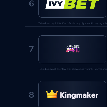
6
Tylko dla nowych klientów. 18+ obowiązują warunki i wymagania
7
Tylko dla nowych klientów. 18+ obowiązują warunki i wymagania
8