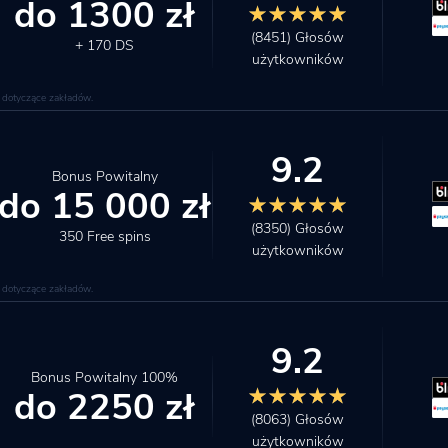
do 1300 zł
(8451) Głosów
+ 170 DS
użytkowników
 dotyczące zakładów.
9.2
Bonus Powitalny
do 15 000 zł
(8350) Głosów
350 Free spins
użytkowników
 dotyczące zakładów.
9.2
Bonus Powitalny 100%
do 2250 zł
(8063) Głosów
użytkowników