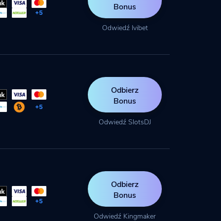
Bonus
+5
Odwiedź Ivibet
Odbierz
Bonus
+5
Odwiedź SlotsDJ
Odbierz
Bonus
+5
Odwiedź Kingmaker