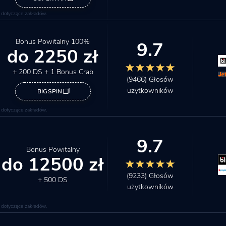
 dotyczące zakładów.
Bonus Powitalny 100%
9.7
do 2250 zł
+ 200 DS + 1 Bonus Crab
(9466) Głosów
użytkowników
BIGSPIN
 dotyczące zakładów.
9.7
Bonus Powitalny
do 12500 zł
(9233) Głosów
+ 500 DS
użytkowników
 dotyczące zakładów.