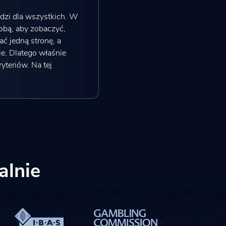
edzi dla wszystkich. W
obą, aby zobaczyć,
ć jedną stronę, a
e. Dlatego właśnie
yteriów. Na tej
alnie