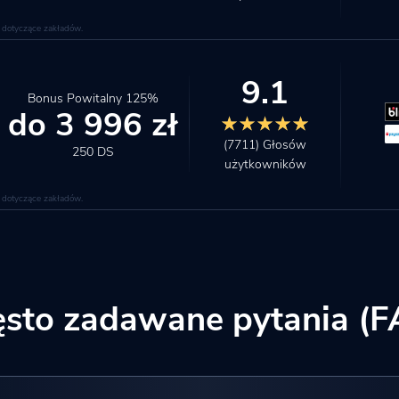
 dotyczące zakładów.
9.1
Bonus Powitalny 125%
do 3 996 zł
(7711) Głosów
250 DS
użytkowników
 dotyczące zakładów.
ęsto zadawane pytania (F