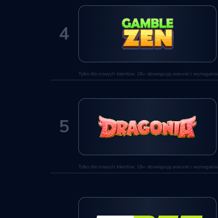
4
Tylko dla nowych klientów. 18+ obowiązują warunki i wymagania
5
Tylko dla nowych klientów. 18+ obowiązują warunki i wymagania