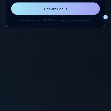
Często zadawane pytania
Odbierz Bonus
(FAQ)
New customers only. 18+ T&Cs and wagering requirements apply
Co to jest kasyno online?
Kasyno online to strona internetowa (często z
programami do pobrania), która pozwala na grę w te
same rodzaje gier, które normalnie znalazłbyś w
tradycyjnym kasynie. Są to automaty do gry, video
poker, a nawet gry stołowe, takie jak poker, kości,
blackjack i inne. W tych kasynach można obstawiać
zakłady na prawdziwe pieniądze i wygrywać tak
samo jak w kasynie stacjonarnym.