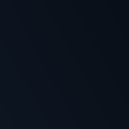
niedostepne nigdzie indziej
6
Bonus Powitalny
do 1300 zł
+ 170 DS
9.3
Odbierz Bonus
+6
7
Bonus Powitalny
do 15 000 zł
350 Free spins
9.2