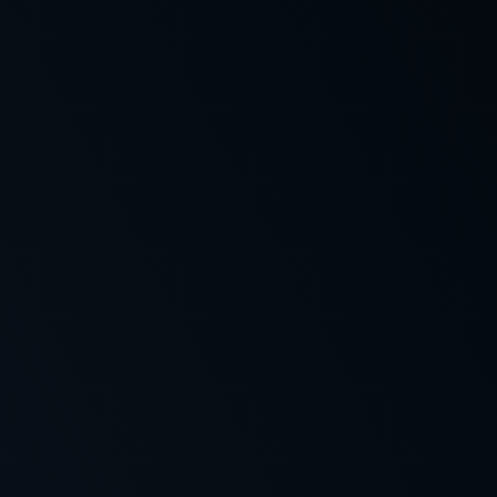
9 Najlepszych Kasyn Online w
Polsce
Aug 2026
Bezpieczne i zaufane
Mobile friendly
Szybkie wypłaty
WYGRYWAJ NAJWIĘCEJ TU
Bonus Powitalny 300%
do 9000 PLN
+ 150 DS
9.9
SUPERWIN
+6
Odbierz Bonus