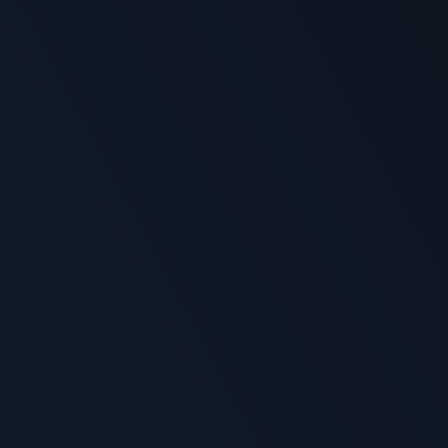
Jak działają kasyna online?
Kasyno online współpracuje z twórcami
oprogramowania, aby stworzyć gry, w które
będziesz chciał grać. Te gry są objęte takim samym
regulaminem jak w prawdziwym kasynie, więc są
uczciwe i nie oszukują. Wpłacasz pieniądze na
swoje konto online, a następnie obstawiasz je tak
samo jak w tradycyjnym kasynie.
Które kasyno online jest
najlepsze?
To jest właśnie pytanie, na które chcemy
odpowiedzieć. Niestety, nie ma jednej odpowiedzi