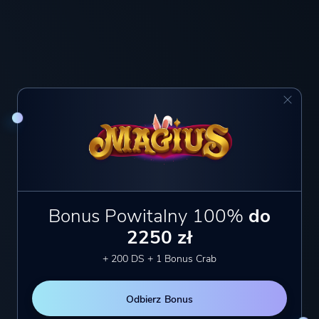
Odbierz Bonus
+6
10
Bonus Powitalny 100%
do 2250 zł
+ 200 DS + 1 Bonus Crab
9
BIGSPIN
+7
Odbierz Bonus
Bonus Powitalny 100%
do
2250 zł
+ 200 DS + 1 Bonus Crab
Często zadawane pytania
Odbierz Bonus
(FAQ)