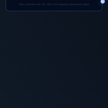
New customers only. 18+ T&Cs and wagering requirements apply
Co to jest kasyno online?
Kasyno online to strona internetowa (często z
programami do pobrania), która pozwala na grę w te
same rodzaje gier, które normalnie znalazłbyś w
tradycyjnym kasynie. Są to automaty do gry, video
poker, a nawet gry stołowe, takie jak poker, kości,
blackjack i inne. W tych kasynach można obstawiać
zakłady na prawdziwe pieniądze i wygrywać tak
samo jak w kasynie stacjonarnym.
Jak działają kasyna online?