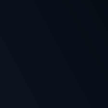
9.6
Odbierz Bonus
+7
5
Bonus Powitalny
100% do 450 zł
+ 200 DS + 1 Bonus Crab
9.5
TOPWIN
+6
Odbierz Bonus
6
Bonus Powitalny 100%
do 5000 PLN
9.4
Odbierz Bonus
+6