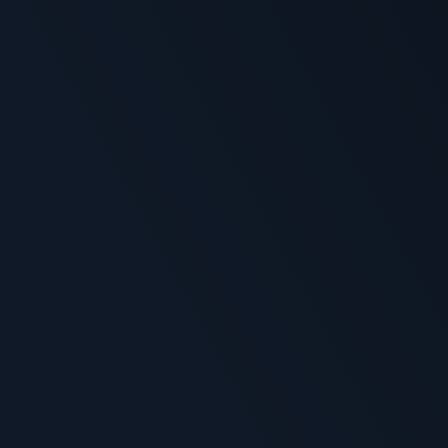
Kasyno online współpracuje z twórcami
oprogramowania, aby stworzyć gry, w które
będziesz chciał grać. Te gry są objęte takim samym
regulaminem jak w prawdziwym kasynie, więc są
uczciwe i nie oszukują. Wpłacasz pieniądze na
swoje konto online, a następnie obstawiasz je tak
samo jak w tradycyjnym kasynie.
Które kasyno online jest
najlepsze?
To jest właśnie pytanie, na które chcemy
odpowiedzieć. Niestety, nie ma jednej odpowiedzi
dla wszystkich. W przeciwieństwie do sportów
drużynowych, gdzie wystarczy, że dwie drużyny
grają ze sobą, aby zobaczyć, która jest najlepsza,