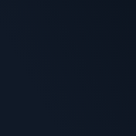
Jak działają kasyna online?
Kasyno online współpracuje z twórcami
oprogramowania, aby stworzyć gry, w które
będziesz chciał grać. Te gry są objęte takim samym
regulaminem jak w prawdziwym kasynie, więc są
uczciwe i nie oszukują. Wpłacasz pieniądze na
swoje konto online, a następnie obstawiasz je tak
samo jak w tradycyjnym kasynie.
Które kasyno online jest
najlepsze?
To jest właśnie pytanie, na które chcemy
odpowiedzieć. Niestety, nie ma jednej odpowiedzi