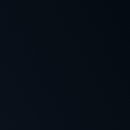
SPINY ZA REJESTRACJĘ
Bonus Powitalny 100%
do 2250 zł
+ 200 DS + 1 Bonus Crab
9.7
BIGSPIN
+7
Odbierz Bonus
3
Bonus Powitalny
do 12500 zł
+ 500 DS
9.6
Odbierz Bonus
+6
4
Bonus Powitalny 500%