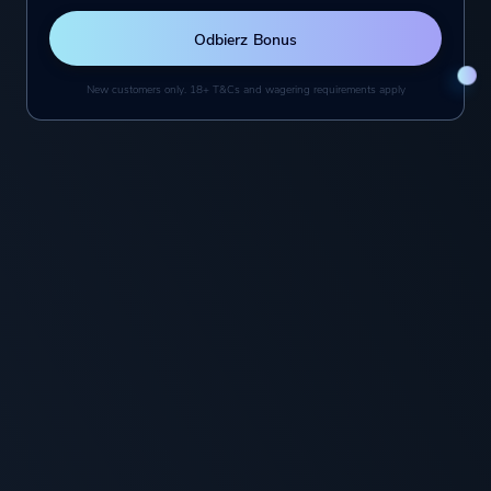
Często zadawane pytania
Odbierz Bonus
(FAQ)
New customers only. 18+ T&Cs and wagering requirements apply
Co to jest kasyno online?
Kasyno online to strona internetowa (często z
programami do pobrania), która pozwala na grę w te
same rodzaje gier, które normalnie znalazłbyś w
tradycyjnym kasynie. Są to automaty do gry, video
poker, a nawet gry stołowe, takie jak poker, kości,
blackjack i inne. W tych kasynach można obstawiać
zakłady na prawdziwe pieniądze i wygrywać tak
samo jak w kasynie stacjonarnym.