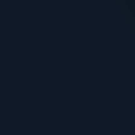
No hay una única respuesta. Cada jugador tiene
preferencias distintas. Evaluamos y clasificamos los
mejores casinos para ayudarte a elegir el ideal según
tu estilo de juego.
Juega de manera segura
y responsable