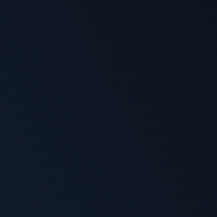
ARS
8.4
+ 125 FS
¡EMPIEZA A
GANAR YA!
Dudas frecuentes (FAQ)
¿Qué es un casino en línea?
Un casino online te permite disfrutar de los mismos
juegos que un casino físico: tragamonedas, póker,