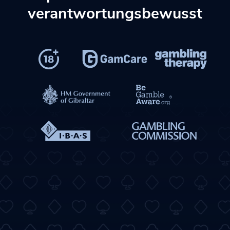
verantwortungsbewusst