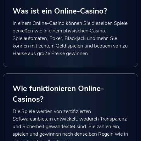
Was ist ein Online-Casino?
In einem Online-Casino können Sie dieselben Spiele
genießen wie in einem physischen Casino:
Spielautomaten, Poker, Blackjack und mehr. Sie
können mit echtem Geld spielen und bequem von zu
Hause aus große Preise gewinnen.
Wie funktionieren Online-
Casinos?
Die Spiele werden von zertifizierten
Softwareanbietern entwickelt, wodurch Transparenz
und Sicherheit gewährleistet sind. Sie zahlen ein,
spielen und gewinnen nach denselben Regeln wie in