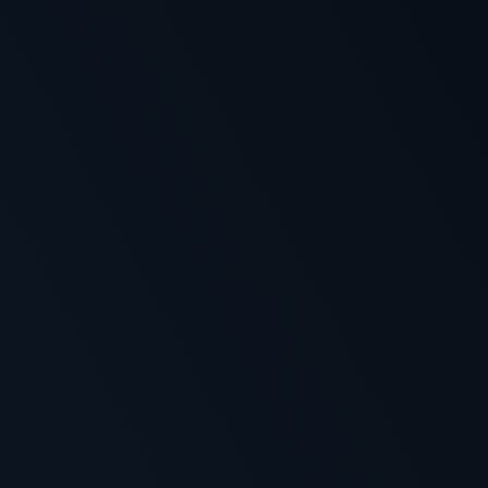
niedostepne nigdzie indziej
6
Bonus Powitalny
do 1300 zł
+ 170 DS
9.3
Odbierz Bonus
+6
7
Bonus Powitalny
do 15 000 zł
350 Free spins
9.2