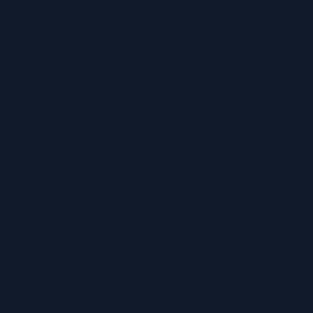
odpowiedzialnie