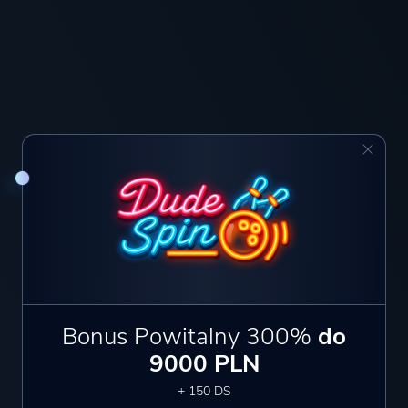
Odbierz Bonus
+6
8
Bonus Powitalny 100%
do 2250 zł
9.1
Odbierz Bonus
+6
9
Bonus Powitalny 125%
do 3 996 zł
250 DS
9
Odbierz Bonus
+6
Bonus Powitalny 300%
do
9000 PLN
+ 150 DS