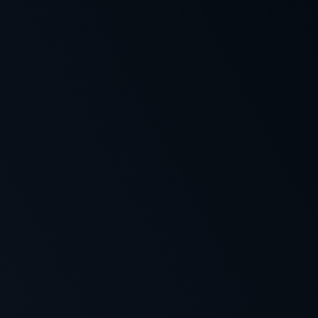
KASA CZEKA
Bonus Powitalny 100%
do 2250 zł
+ 200 DS + 1 Bonus Crab
9.8
BIGSPIN
+7
Odbierz Bonus
SPINY ZA REJESTRACJĘ
Bonus Powitalny
do 12500 zł
+ 500 DS
9.6
Odbierz Bonus
+6
4
Bonus Powitalny 500%