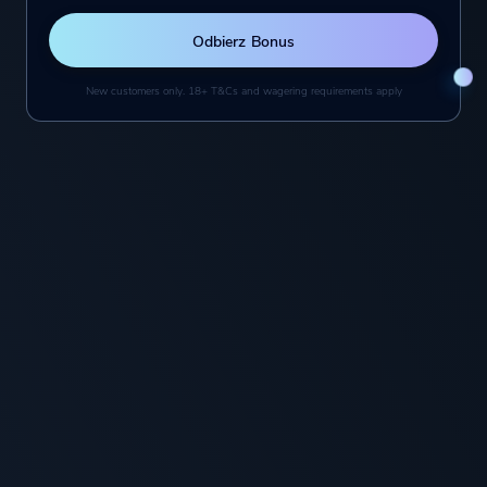
Często zadawane pytania
Odbierz Bonus
(FAQ)
New customers only. 18+ T&Cs and wagering requirements apply
Co to jest kasyno online?
Kasyno online to strona internetowa (często z
programami do pobrania), która pozwala na grę w te
same rodzaje gier, które normalnie znalazłbyś w
tradycyjnym kasynie. Są to automaty do gry, video
poker, a nawet gry stołowe, takie jak poker, kości,
blackjack i inne. W tych kasynach można obstawiać
zakłady na prawdziwe pieniądze i wygrywać tak
samo jak w kasynie stacjonarnym.