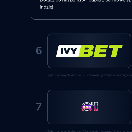
Dotacz do naszej listy i odbierz darmowe sp
indziej
6
Tylko dla nowych klientów. 18+ obowiązują warunki i wymagania
7
Tylko dla nowych klientów. 18+ obowiązują warunki i wymagania