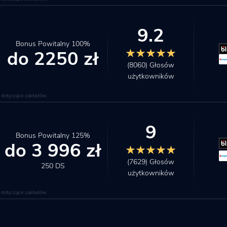
9.2
Bonus Powitalny 100%
do 2250 zł
(8060) Głosów
użytkowników
 dotyczące zakładów.
9
Bonus Powitalny 125%
do 3 996 zł
(7629) Głosów
250 DS
użytkowników
 dotyczące zakładów.