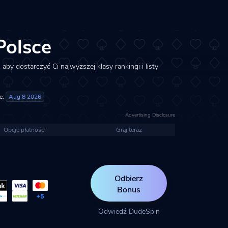
Polsce
by dostarczyć Ci najwyższej klasy rankingi i listy
e:
Aug 8 2026
Advertising Disclosure
Opcje płatności
Graj teraz
Odbierz
Bonus
+5
Odwiedź DudeSpin