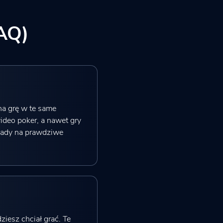
AQ)
na grę w te same
video poker, a nawet gry
kłady na prawdziwe
iesz chciał grać. Te