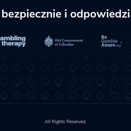
 bezpiecznie i odpowiedzi
All Rights Reserved.