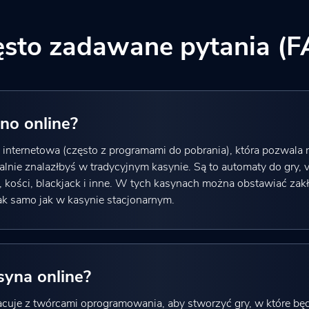
ęsto zadawane pytania (F
yno online?
a internetowa (często z programami do pobrania), która pozwala 
malnie znalazłbyś w tradycyjnym kasynie. Są to automaty do gry, 
er, kości, blackjack i inne. W tych kasynach można obstawiać za
ak samo jak w kasynie stacjonarnym.
syna online?
cuje z twórcami oprogramowania, aby stworzyć gry, w które będz