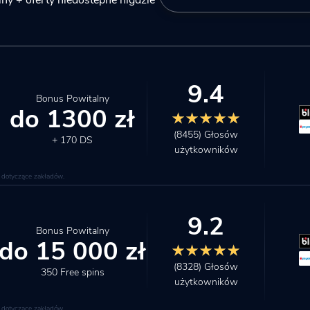
iny + oferty niedostepne nigdzie
9.4
Bonus Powitalny
do 1300 zł
(8455) Głosów
+ 170 DS
użytkowników
 dotyczące zakładów.
9.2
Bonus Powitalny
do 15 000 zł
(8328) Głosów
350 Free spins
użytkowników
 dotyczące zakładów.