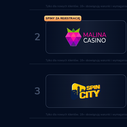
Tylko dla nowych klientów. 18+ obowiązują warunki i wymagania
SPINY ZA REJESTRACJĘ
2
Tylko dla nowych klientów. 18+ obowiązują warunki i wymagania
3
Tylko dla nowych klientów. 18+ obowiązują warunki i wymagania