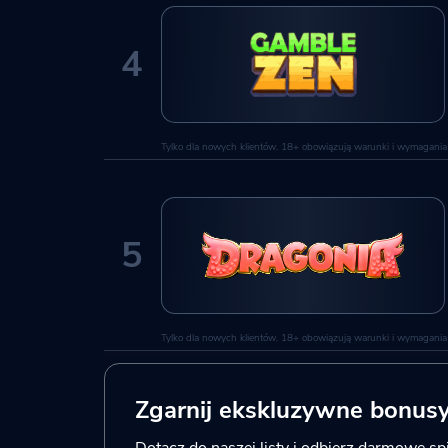
4
Tylko dla nowych klientów. 18+ obowiązują warunki i wymagania
5
Tylko dla nowych klientów. 18+ obowiązują warunki i wymagania
Zgarnij ekskluzywne bonusy