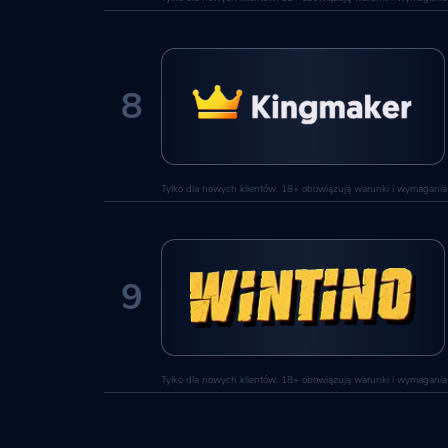
8
Tylko dla nowych klientów. 18+ obowiązują warunki i wymagania
9
Tylko dla nowych klientów. 18+ obowiązują warunki i wymagania