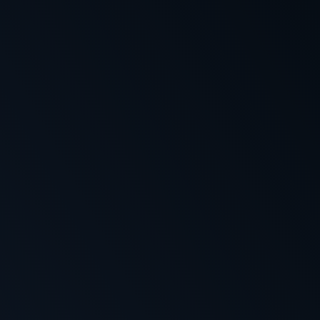
do 16,175zł
+ 350 DS
9.5
Odbierz Bonus
+6
5
200% do
do 3000 zł
+ 200 DS
9.4
VIPDEAL
+6
Odbierz Bonus
Zgarnij ekskluzywne bonusy do
kasyn online
Dotacz do naszej listy i odbierz darmowe spiny + oferty