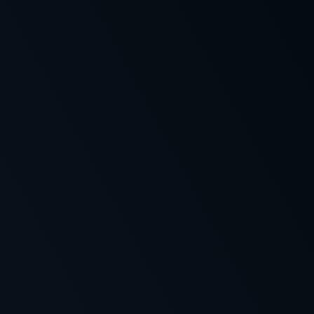
KASA CZEKA
Bonus Powitalny 100%
do 2250 zł
+ 200 DS + 1 Bonus Crab
9.8
BIGSPIN
+7
Odbierz Bonus
SPINY ZA REJESTRACJĘ
Bonus Powitalny
do 12500 zł
+ 500 DS
9.6
Odbierz Bonus
+6
4
Bonus Powitalny 500%