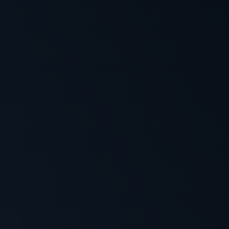
niedostepne nigdzie indziej
6
Bonus Powitalny
do 1300 zł
+ 170 DS
9.4
Odbierz Bonus
+6
7
Bonus Powitalny
do 15 000 zł
350 Free spins
9.2