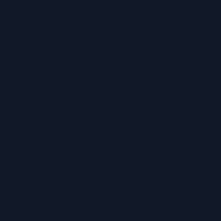
odpowiedzialnie