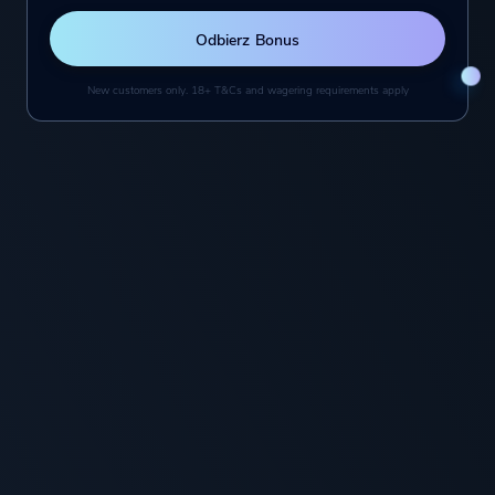
Często zadawane pytania
Odbierz Bonus
(FAQ)
New customers only. 18+ T&Cs and wagering requirements apply
Co to jest kasyno online?
Kasyno online to strona internetowa (często z
programami do pobrania), która pozwala na grę w te
same rodzaje gier, które normalnie znalazłbyś w
tradycyjnym kasynie. Są to automaty do gry, video
poker, a nawet gry stołowe, takie jak poker, kości,
blackjack i inne. W tych kasynach można obstawiać
zakłady na prawdziwe pieniądze i wygrywać tak
samo jak w kasynie stacjonarnym.