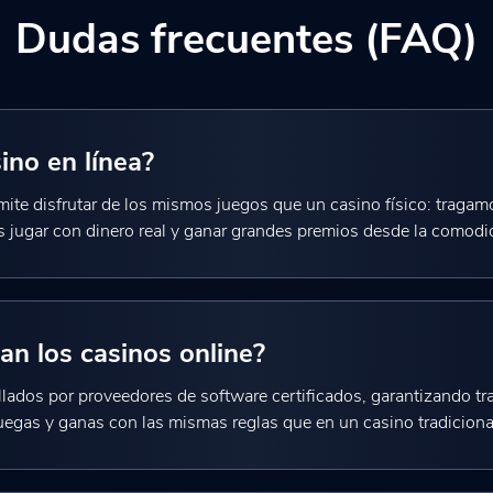
Dudas frecuentes (FAQ)
ino en línea?
mite disfrutar de los mismos juegos que un casino físico: tragam
 jugar con dinero real y ganar grandes premios desde la comodi
n los casinos online?
lados por proveedores de software certificados, garantizando tr
uegas y ganas con las mismas reglas que en un casino tradiciona