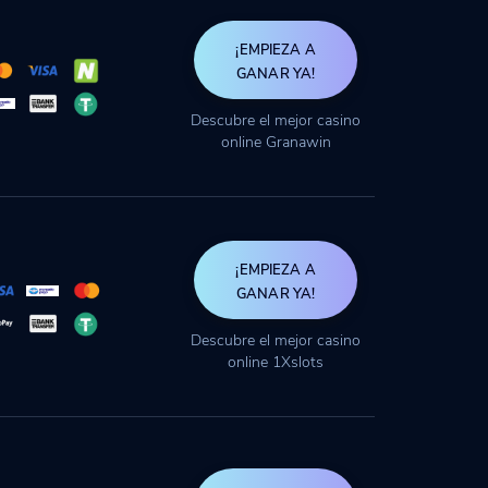
¡EMPIEZA A
GANAR YA!
Descubre el mejor casino
online Granawin
¡EMPIEZA A
GANAR YA!
Descubre el mejor casino
online 1Xslots