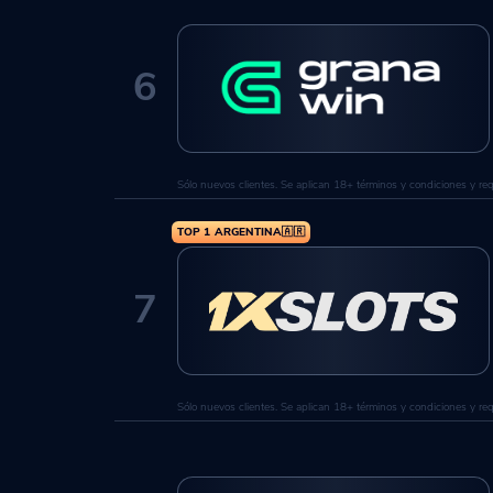
6
Sólo nuevos clientes. Se aplican 18+ términos y condiciones y req
TOP 1 ARGENTINA🇦🇷
7
Sólo nuevos clientes. Se aplican 18+ términos y condiciones y req