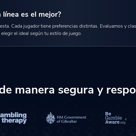
 línea es el mejor?
sta. Cada jugador tiene preferencias distintas. Evaluamos y cla
elegir el ideal según tu estilo de juego.
de manera segura y resp