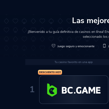
Las mejore
¡Bienvenido a tu guía definitiva de casinos en línea! 
seleccionado los 
Juego seguro y emocionante
Tu casino favorito en una app
DESCUENTO HOY
1