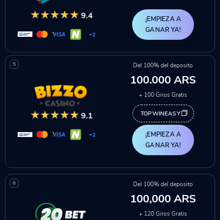
9.4
¡EMPIEZA A
GANAR YA!
+2
5
Del 100% del deposito
100.000 ARS
+ 100 Giros Gratis
TOPWINEASY
9.1
¡EMPIEZA A
+2
GANAR YA!
6
Del 100% del deposito
100,000 ARS
+ 120 Giros Gratis